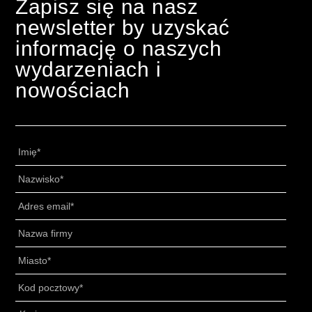
Zapisz się na nasz
newsletter by uzyskać
informację o naszych
wydarzeniach i
nowościach
Imię
*
Nazwisko
*
Adres
email
*
Senza
Titolo
*
Miasto
*
Kod
pocztowy
*
Adres
*