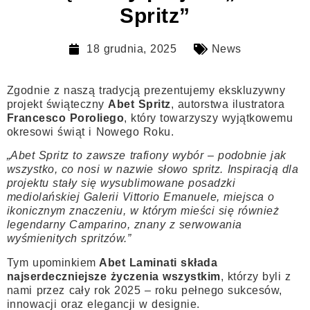
Spritz”
18 grudnia, 2025
News
Zgodnie z naszą tradycją prezentujemy ekskluzywny
projekt świąteczny
Abet Spritz
, autorstwa ilustratora
Francesco Poroliego
, który towarzyszy wyjątkowemu
okresowi świąt i Nowego Roku.
„Abet Spritz to zawsze trafiony wybór – podobnie jak
wszystko, co nosi w nazwie słowo spritz. Inspiracją dla
projektu stały się wysublimowane posadzki
mediolańskiej Galerii Vittorio Emanuele, miejsca o
ikonicznym znaczeniu, w którym mieści się również
legendarny Camparino, znany z serwowania
wyśmienitych spritzów.”
Tym upominkiem
Abet Laminati składa
najserdeczniejsze życzenia wszystkim
, którzy byli z
nami przez cały rok 2025 – roku pełnego sukcesów,
innowacji oraz elegancji w designie.