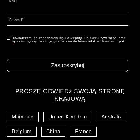
Kraj
Zawód
*
Oświadczam, że zapoznałem się i akceptuję Politykę Prywatności oraz
Konsensus
*
wyrażam zgodę na otrzymywanie newsletterów od Abet laminati S.p.A.
*
PROSZĘ ODWIEDź SWOJĄ STRONĘ
KRAJOWĄ
Main site
United Kingdom
Australia
Belgium
China
France