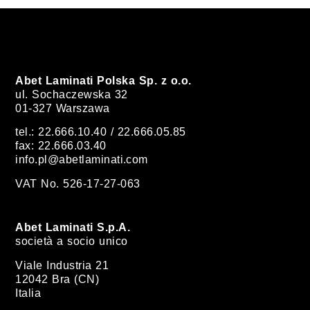
Abet Laminati Polska Sp. z o.o.
ul. Sochaczewska 32
01-327 Warszawa
tel.: 22.666.10.40 / 22.666.05.85
fax: 22.666.03.40
info.pl@abetlaminati.com
VAT No. 526-17-27-063
Abet Laminati S.p.A.
società a socio unico
Viale Industria 21
12042 Bra (CN)
Italia