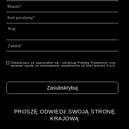
Miasto
*
Kod
pocztowy
*
Adres
*
Kraj
Zawód
*
Oświadczam, że zapoznałem się i akceptuję Politykę Prywatności oraz
Konsensus
*
wyrażam zgodę na otrzymywanie newsletterów od Abet laminati S.p.A.
*
PROSZĘ ODWIEDź SWOJĄ STRONĘ
KRAJOWĄ