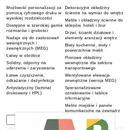
Możliwość personalizacji za
Dekoracyjne okładziny
pomocą cyfrowego druku w
ścienne na wymiar do wnętrz
wysokiej rozdzielczości
Meble i okładziny ścienne do
Dostępne w szerokiej gamie
sklepów, hoteli i biur
rozmiarów i grubości
Drzwi, ścianki działowe i
Nadaje się do zastosowań
elementy aranżacji wnętrz
wewnętrznych i
Blaty kuchenne, stoły i
zewnętrznych (MEG)
powierzchnie mebli
Łatwy w obróbce
Pionowe okładziny
Solidny, odporny na
wewnętrzne dla sektora
uderzenia i zarysowania
transportowego
Łatwe czyszczenie,
Wentylowane elewacje
odkażanie i dezynfekcja
zewnętrzne (wersja MEG)
Antystatyczny (laminat
Spersonalizowane
drukowany i HPL)
oznakowanie i tablice
informacyjne
Meble miejskie i panele
komunikacyjne na zewnątrz
Case Studies